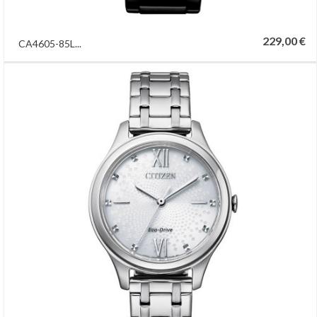
229,00 €
CA4605-85L...